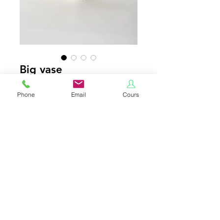
Big vase
Prix
220,00 €
Phone
Email
Cours
TVA Incluse
Ajouter au panier
*CGU ET POLITIQUE DE CONFIDENTIALITE
contact