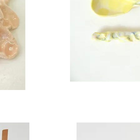
Cuillère
de
Service