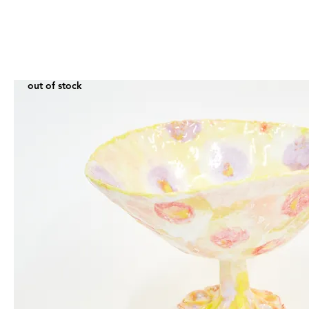
Vase
Jaune
mauve
small
out of stock