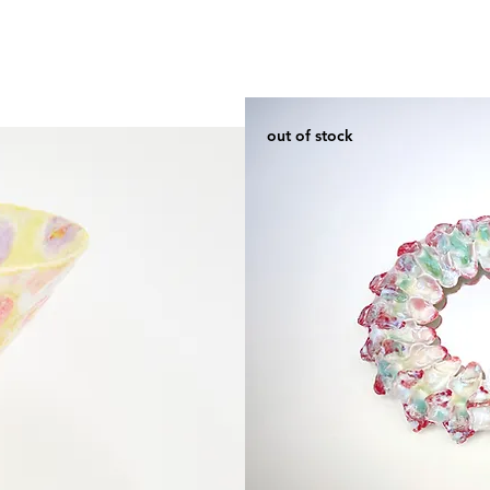
Compotier
grand
anse
plate
out of stock