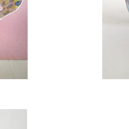
Tasse
n°
13