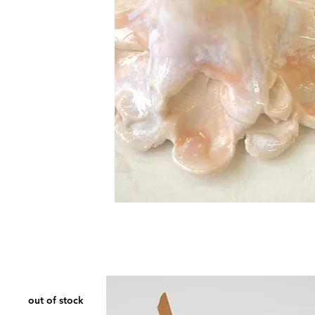
Bougeoir
XS
out of stock